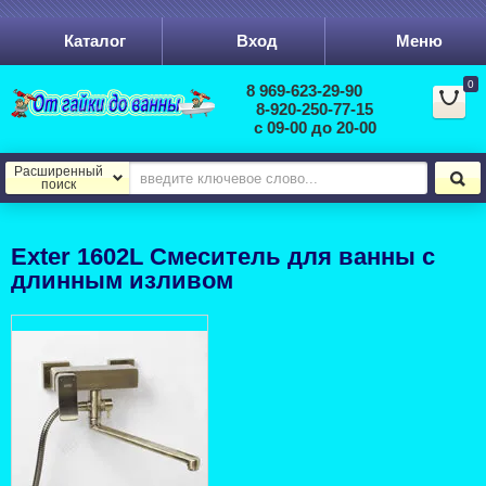
Каталог
Вход
Меню
0
8 969-623-29-90
8-920-250-77-15
с 09-00 до 20-00
Расширенный
поиск
Exter 1602L Смеситель для ванны с
длинным изливом