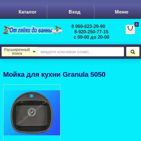
Каталог
Вход
Меню
0
8 969-623-29-90
8-920-250-77-15
с 09-00 до 20-00
Расширенный
поиск
Мойка для кухни Granula 5050