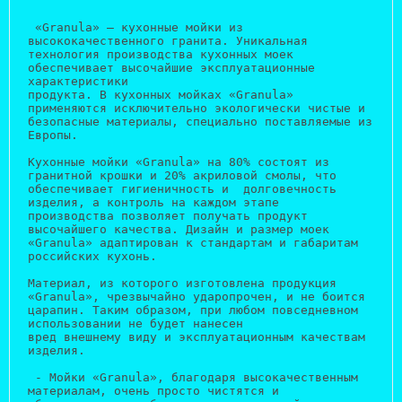
 «Granula» — кухонные мойки из 
высококачественного гранита. Уникальная 
технология производства кухонных моек 
обеспечивает высочайшие эксплуатационные 
характеристики 
продукта. В кухонных мойках «Granula» 
применяются исключительно экологически чистые и 
безопасные материалы, специально поставляемые из 
Европы.
Кухонные мойки «Granula» на 80% состоят из 
гранитной крошки и 20% акриловой смолы, что 
обеспечивает гигиеничность и  долговечность 
изделия, а контроль на каждом этапе 
производства позволяет получать продукт 
высочайшего качества. Дизайн и размер моек  
«Granula» адаптирован к стандартам и габаритам 
российских кухонь.
Материал, из которого изготовлена продукция 
«Granula», чрезвычайно ударопрочен, и не боится 
царапин. Таким образом, при любом повседневном 
использовании не будет нанесен 
вред внешнему виду и эксплуатационным качествам 
изделия.
 - Мойки «Granula», благодаря высокачественным 
материалам, очень просто чистятся и 