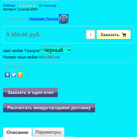
Рейтинг:
(0 голосов)
Артикул:
Granula 5050
Производитель:
«Granula» Россия
5 350.00 руб.
Заказать
Цвет мойки "Гранула":
Размер чаши мойки:
460x365 мм
поделиться
Заказать в один клик
Рассчитать междугороднюю доставку
Параметры
Описание