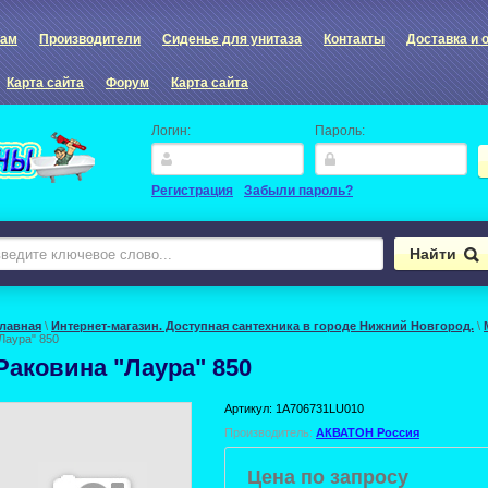
рам
Производители
Сиденье для унитаза
Контакты
Доставка и 
Карта сайта
Форум
Карта сайта
Логин:
Пароль:
Регистрация
Забыли пароль?
Главная
\
Интернет-магазин. Доступная сантехника в городе Нижний Новгород.
\
Лаура" 850
Раковина "Лаура" 850
Артикул:
1A706731LU010
Производитель:
АКВАТОН Россия
Цена по запросу