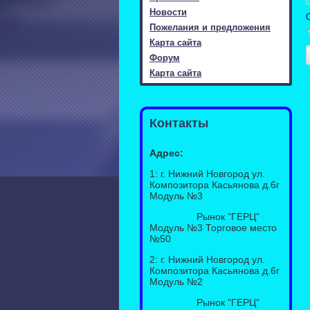
Новости
Пожелания и предложения
Карта сайта
Форум
Карта сайта
Контакты
Адрес:
1: г. Нижний Новгород ул.
Композитора Касьянова д.6г
Модуль №3
Рынок "ГЕРЦ"
Модуль №3 Торговое место
№50
2: г. Нижний Новгород ул.
Композитора Касьянова д.6г
Модуль №2
Рынок "ГЕРЦ"