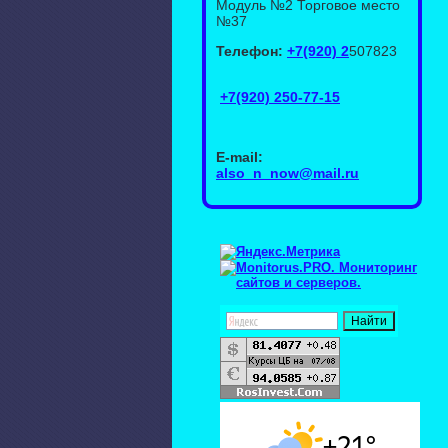
Модуль №2 Торговое место
№37
Телефон:
+7(920) 2
507823
+7(920) 250-77-15
E-mail:
also_n_now@mail.ru