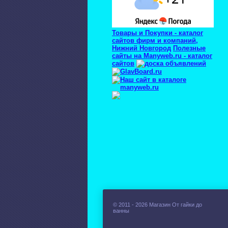
Товары и Покупки - каталог
сайтов фирм и компаний,
Нижний Новгород
Полезные
сайты на Manyweb.ru - каталог
сайтов
© 2011 - 2026 Магазин От гайки до
ванны