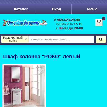
Каталог
Вход
Меню
0
8 969-623-29-90
8-920-250-77-15
с 09-00 до 20-00
Расширенный
поиск
Шкаф-колонна "РОКО" левый