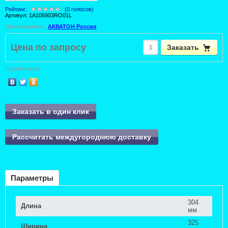
Рейтинг:
(0 голосов)
Артикул:
1A106903RO01L
Производитель:
АКВАТОН Россия
Цена по запросу
Заказать
поделиться
Заказать в один клик
Рассчитать междугороднюю доставку
Параметры
304
Длина
мм
325
Ширина