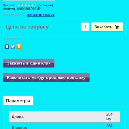
Рейтинг:
(0 голосов)
Артикул:
1A004203PZ01R
Производитель:
АКВАТОН Россия
Цена по запросу
Заказать
поделиться
Заказать в один клик
Рассчитать междугороднюю доставку
Параметры
284
Длина
мм
284
Ширина