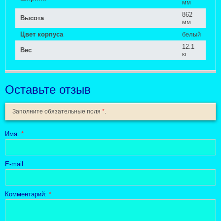
мм
862
Высота
мм
Цвет корпуса
белый
12.1
Вес
кг
Оставьте отзыв
Заполните обязательные поля
*
.
Имя:
*
E-mail:
Комментарий:
*