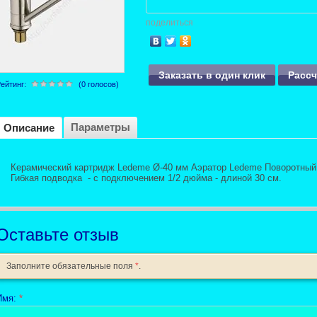
поделиться
Заказать в один клик
Расс
ейтинг:
(0 голосов)
Параметры
Описание
Керамический картридж Ledeme Ø-40 мм Аэратор Ledeme Поворотный 
Гибкая подводка - с подключением 1/2 дюйма - длиной 30 см.
Оставьте отзыв
Заполните обязательные поля
*
.
Имя:
*