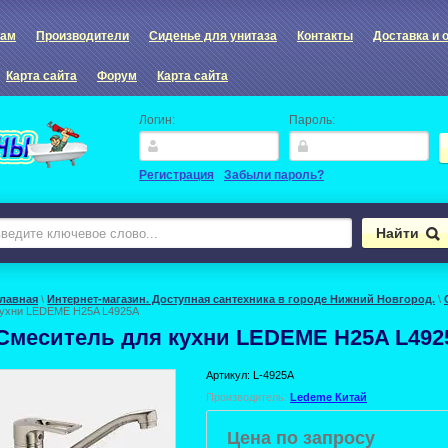
рам
Производители
Сиденье для унитаза
Контакты
Доставка и 
Карта сайта
Форум
Карта сайта
Логин:
Пароль:
Регистрация
Забыли пароль?
Главная
\
Интернет-магазин. Доступная сантехника в городе Нижний Новгород.
\
кухни LEDEME H25A L4925A
Смеситель для кухни LEDEME H25A L492
Артикул:
L-4925A
Производитель:
Ledeme Китай
Цена по запросу