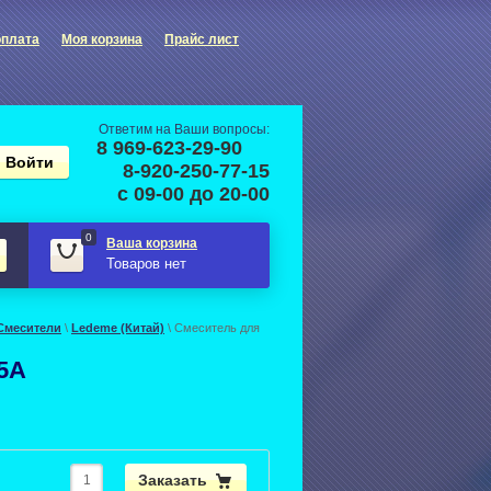
оплата
Моя корзина
Прайс лист
Ответим на Ваши вопросы:
8 969-623-29-90
8-920-250-77-15
с 09-00 до 20-00
0
Ваша корзина
Товаров нет
Смесители
\
Ledeme (Китай)
\ Смеситель для
5A
Заказать