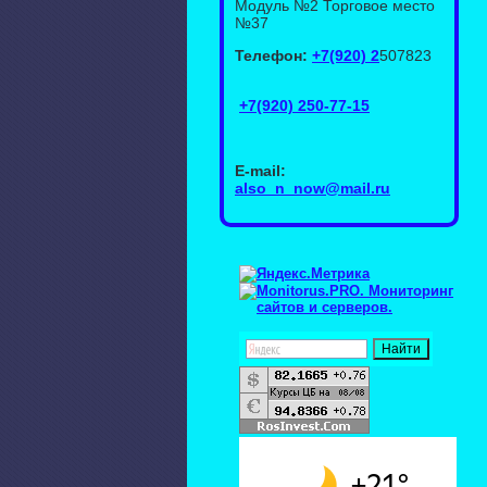
Модуль №2 Торговое место
№37
Телефон:
+7(920) 2
507823
+7(920) 250-77-15
E-mail:
also_n_now@mail.ru