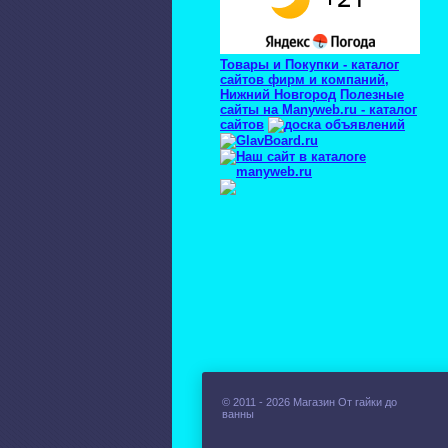
Товары и Покупки - каталог
сайтов фирм и компаний,
Нижний Новгород
Полезные
сайты на Manyweb.ru - каталог
сайтов
© 2011 - 2026 Магазин От гайки до
ванны