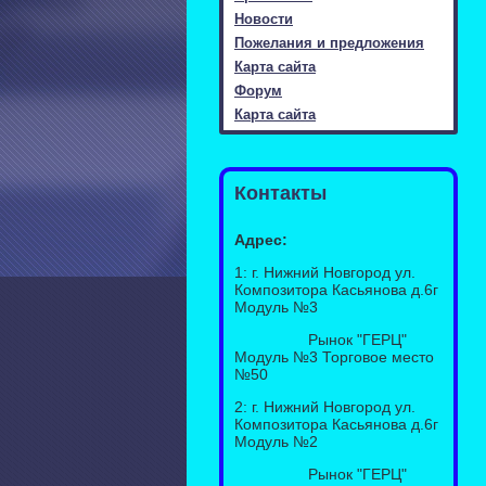
Новости
Пожелания и предложения
Карта сайта
Форум
Карта сайта
Контакты
Адрес:
1: г. Нижний Новгород ул.
Композитора Касьянова д.6г
Модуль №3
Рынок "ГЕРЦ"
Модуль №3 Торговое место
№50
2: г. Нижний Новгород ул.
Композитора Касьянова д.6г
Модуль №2
Рынок "ГЕРЦ"