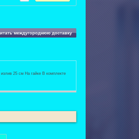
читать междугороднюю доставку
излив 25 см На гайке В комплекте