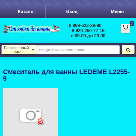
Каталог
Вход
Меню
0
8 969-623-29-90
8-920-250-77-15
с 09-00 до 20-00
Расширенный
поиск
Смеситель для ванны LEDEME L2255-
9