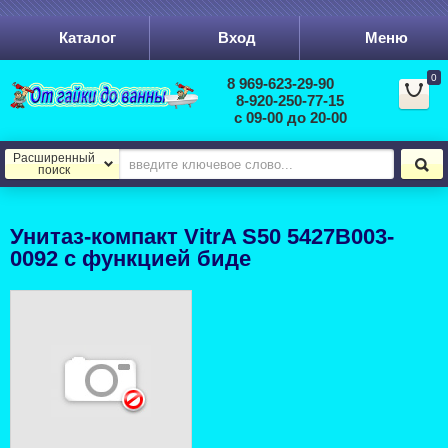
Каталог
Вход
Меню
0
8 969-623-29-90
8-920-250-77-15
с 09-00 до 20-00
Расширенный
поиск
Унитаз-компакт VitrA S50 5427B003-
0092 с функцией биде