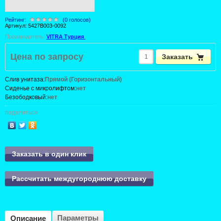
Рейтинг:
(0 голосов)
Артикул:
5427B003-0092
Производитель:
VITRA Турция
Цена по запросу
Заказать
Слив унитаза:
Прямой (Горизонтальный)
Сиденье с микролифтом:
нет
Безободковый:
нет
поделиться
Заказать в один клик
Рассчитать междугороднюю доставку
Параметры
Описание