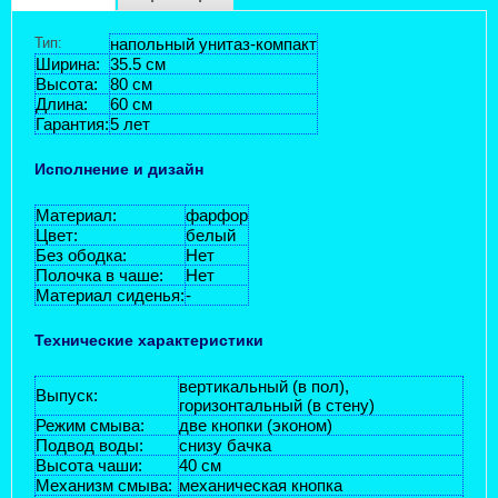
Тип:
напольный унитаз-компакт
Ширина:
35.5 см
Высота:
80 см
Длина:
60 см
Гарантия:
5 лет
Исполнение и дизайн
Материал:
фарфор
Цвет:
белый
Без ободка:
Нет
Полочка в чаше:
Нет
Материал сиденья:
-
Технические характеристики
вертикальный (в пол),
Выпуск:
горизонтальный (в стену)
Режим смыва:
две кнопки (эконом)
Подвод воды:
снизу бачка
Высота чаши:
40 см
Механизм смыва:
механическая кнопка